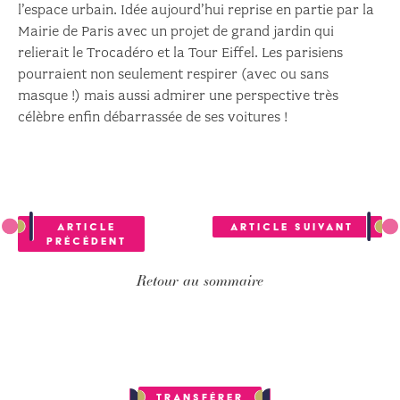
l’espace urbain. Idée aujourd’hui reprise en partie par la
Mairie de Paris avec un projet de grand jardin qui
relierait le Trocadéro et la Tour Eiffel. Les parisiens
pourraient non seulement respirer (avec ou sans
masque !) mais aussi admirer une perspective très
célèbre enfin débarrassée de ses voitures !
Navigation
de
Article
Article suivant
l’article
précédent
Retour au sommaire
Transférer