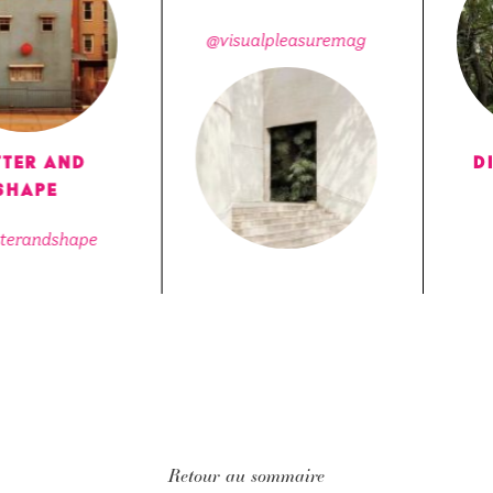
@visualpleasuremag
r and
Diffe
pe
@dif
ndshape
Retour au sommaire